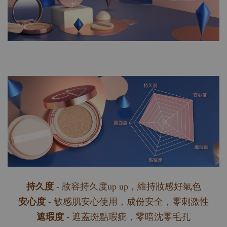
持久度
- 妝容持久度up up，維持妝感好氣色
安心度
- 敏感肌安心使用，成份安全，零刺激性
遮瑕度
- 遮蓋斑點瑕疵，零暗沈零毛孔