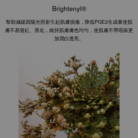
Brightenyl®
幫助減緩因陽光照射引起肌膚損傷，降低PGE2生成量使肌
膚不易發紅、黑化，維持肌膚膚色均勻，使肌膚不帶瑕疵更
加潤白透亮。