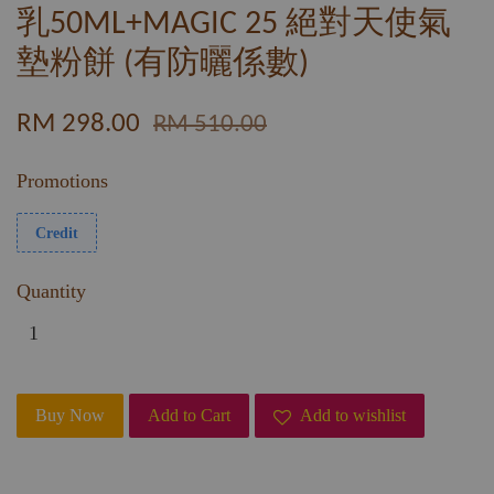
乳50ML+MAGIC 25 絕對天使氣
墊粉餅 (有防曬係數)
RM 298.00
RM 510.00
Promotions
Credit
Quantity
Buy Now
Add to Cart
Add to wishlist