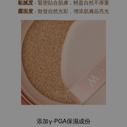
黏膩度
- 緊密貼合肌膚，輕盈自然不厚重
霧面度
- 散發自然光彩，增添肌膚晶亮光
添加γ-PGA保濕成份