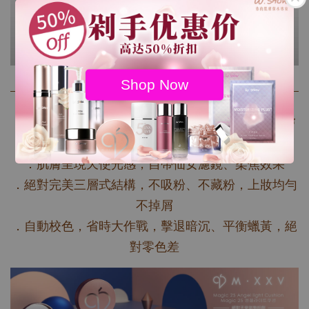
Shop Now
．添加γ-PGA保濕成份，上妝同時兼保養，維持肌膚
水份
．肌膚呈現天使光感，自帶仙女濾鏡、柔焦效果
．絕對完美三層式結構，不吸粉、不藏粉，上妝均勻
不掉屑
．自動校色，省時大作戰，擊退暗沉、平衡蠟黃，絕
對零色差