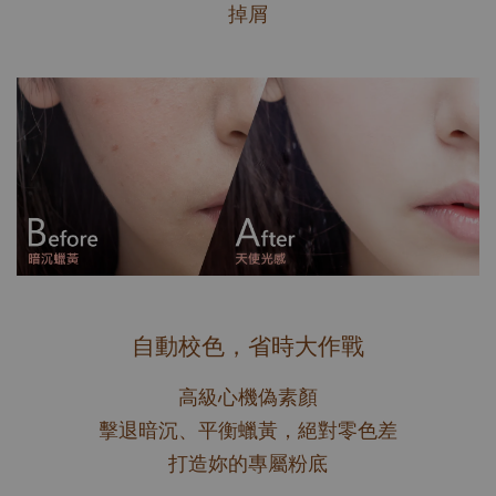
掉屑
自動校色，省時大作戰
高級心機偽素顏
擊退暗沉、平衡蠟黃，絕對零色差
打造妳的專屬粉底