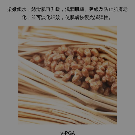
柔嫩鎖水，絲滑肌再升級，滋潤肌膚、延緩及防止肌膚老
化，並可淡化細紋，使肌膚恢復光澤彈性。
γ-PGA