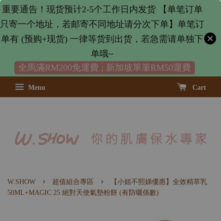
重要通告！现货预计2-5个工作日内发货 【单笔订单
只寄一个地址，若邮寄不同地址请分次下单】单笔订
单有 (预购+现货) 一律等货到出货，若急需请单独下
单哦~
全馬滿RM200免運費 ; 新加坡單筆RM50運費
Menu
Cart
›
›
W.SHOW
超值組合專區
【小姐不熙娣優惠】全效精萃乳
50ML+MAGIC 25 絕對天使氣墊粉餅 (有防曬係數)