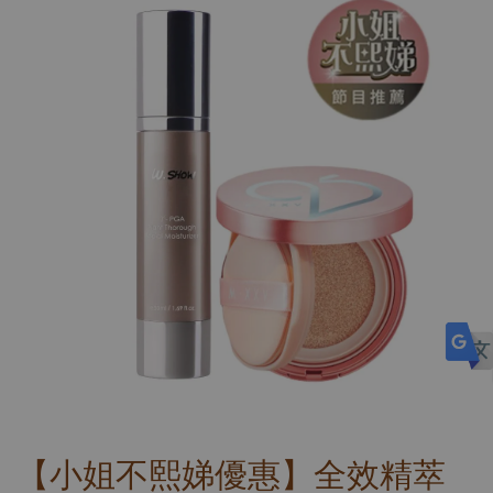
【小姐不熙娣優惠】全效精萃