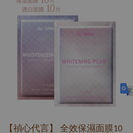
【禎心代言】 全效保濕面膜10