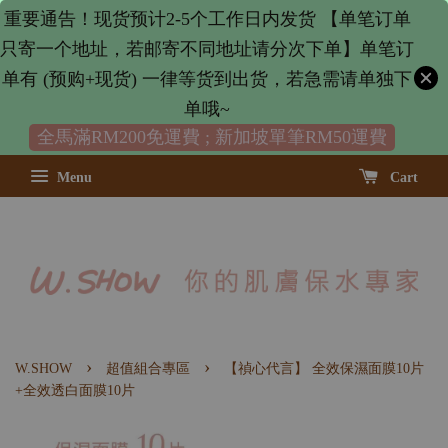
重要通告！现货预计2-5个工作日内发货 【单笔订单
只寄一个地址，若邮寄不同地址请分次下单】单笔订
单有 (预购+现货) 一律等货到出货，若急需请单独下
单哦~
全馬滿RM200免運費 ; 新加坡單筆RM50運費
Menu
Cart
›
›
W.SHOW
超值組合專區
【禎心代言】 全效保濕面膜10片
+全效透白面膜10片