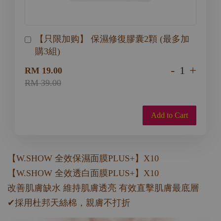
【只限加购】 保濕修復膠囊2顆 (最多加
購3組)
-
+
RM 19.00
RM 39.00
Add to Cart
【W.SHOW 全效保濕面膜PLUS+】X10
【W.SHOW 全效透白面膜PLUS+】X10
改善肌膚缺水 維持肌膚透亮 有效直擊肌膚最底層
✔採用杜邦天絲棉，親膚不打折