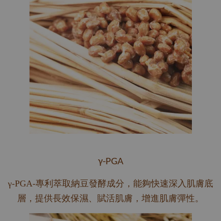
γ-PGA
γ-PGA-專利萃取納豆發酵成分，能夠快速深入肌膚底
層，提供長效保濕、賦活肌膚，增進肌膚彈性。