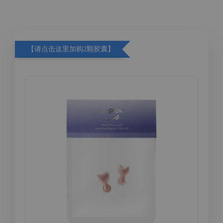
【请点击这里加购2颗胶囊】