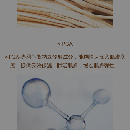
γ-PGA
γ-PGA-專利萃取納豆發酵成分，能夠快速深入肌膚底
層，提供長效保濕、賦活肌膚，增進肌膚彈性。