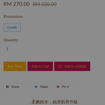
RM 270.00
RM 320.00
Promotions
Credit
Quantity
Buy Now
Add to Cart
Add to wishlist
Share
Tweet
Pin it
．柔嫩鎖水，絲滑肌再升級