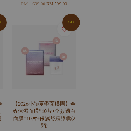
RM 1,699.00
RM 599.00
E
SALE
全
【2026小禎夏季面膜團】全
火
效保濕面膜*10片+全效透白
曬
面膜*10片+保濕舒緩膠囊(2
顆)