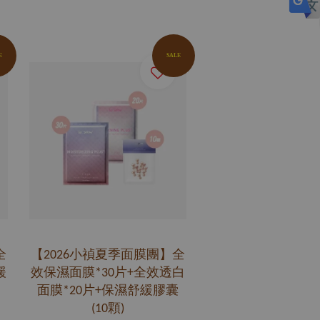
E
SALE
全
【2026小禎夏季面膜團】全
緩
效保濕面膜*30片+全效透白
面膜*20片+保濕舒緩膠囊
(10顆)