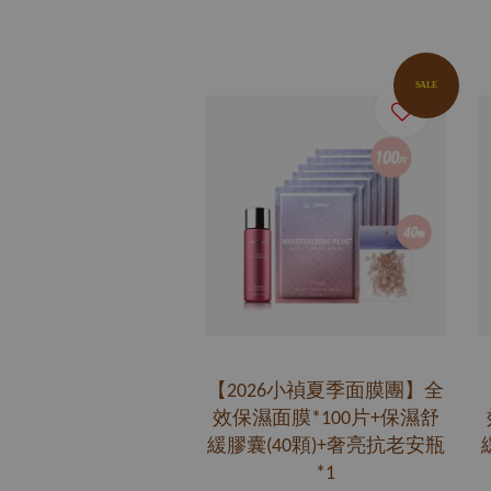
SALE
【2026小禎夏季面膜團】全
效保濕面膜*100片+保濕舒
緩膠囊(40顆)+奢亮抗老安瓶
*1