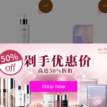
SALE
SAL
【新品】 全效洗卸精華露
晚安潤妍膠原粉 4g*30包【
150ML
盒】
RM 200.00
RM 169.00
RM 390.00
RM 309.00
Shop Now
SAL