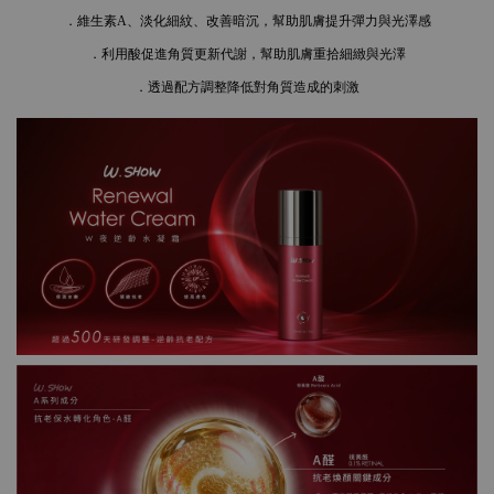
．維生素A、淡化細紋、改善暗沉，幫助肌膚提升彈力與光澤感
．利用酸促進角質更新代謝，幫助肌膚重拾細緻與光澤
．透過配方調整降低對角質造成的刺激