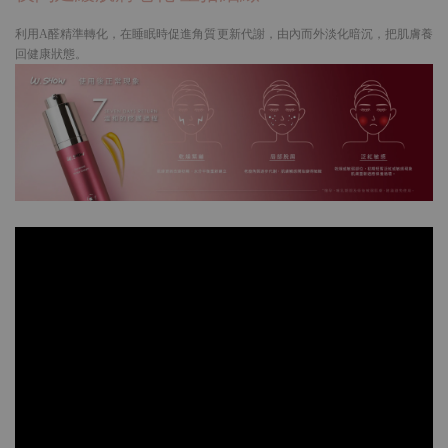
利用A醛精準轉化，在睡眠時促進角質更新代謝，由內而外淡化暗沉，把肌膚養
回健康狀態。