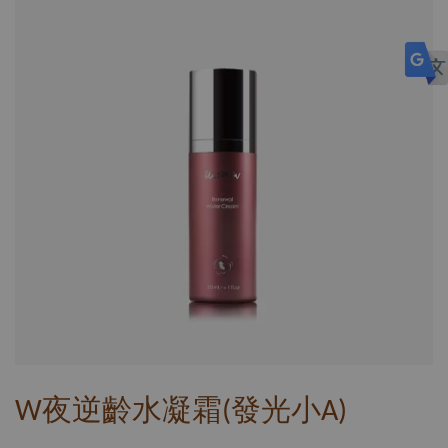
W夜逆齡水凝霜(發光小A)