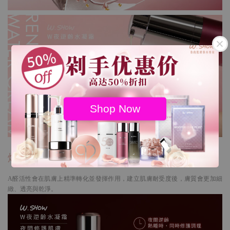
Shop Now
煥醒肌膚潛能
A醛活性會在肌膚上精準轉化並發揮作用，建立肌膚耐受度後，膚質會更加細
緻、透亮與乾淨。