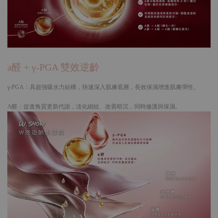
a醛 + γ-PGA 雙效逆齡
γ-PGA：具超強吸水力結構，快速深入肌膚底層，長效保濕增進肌膚彈性。
A醛：促進角質更新代謝，淡化細紋、改善暗沉，同時修護與保濕。