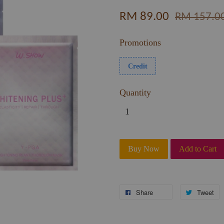
RM 89.00
RM 157.0
Promotions
Credit
Quantity
Buy Now
Add to Cart
Share
Tweet