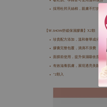
採用杜邦天絲棉，親膚不打折
【Ｗ
舒緩保濕膠囊】X2顆
.SHOW
珍貴配方添加，溫和奢華成分
膠囊完整包覆，滴滴不浪費
面膜前使用，提升保濕吸收度
有效滋養肌膚，展現透亮美顏
顆入
*2