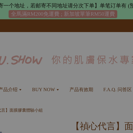
寄一个地址，若邮寄不同地址请分次下单】单笔订单有 (预
全馬滿RM200免運費 ; 新加坡單筆RM50運費
产品介绍
BUY NOW
产品有效期
F.A.Q. 问答区
代言】面膜膠囊體驗小組
【禎心代言】