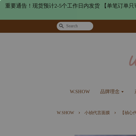
重要通告！现货预计2-5个工作日内发货 【单笔订单只
Search
W.SHOW
品牌理念
›
›
W.SHOW
小禎代言面膜
【禎心