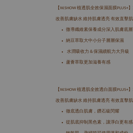
【
植透肌全效保濕面膜
】
W.SHOW
PLUS+
改善肌膚缺水
維持肌膚透亮
有效直擊肌
微導纖維素保養成分深入肌膚底層
納豆萃取大中小分子層層保濕
水潤吸收力＆保濕續航力大升級
蘆薈萃取更加滋養有感
【
植透肌全效透白面膜
】
W.SHOW
PLUS+
改善肌膚缺水
維持肌膚透亮
有效直擊肌
徹底透白肌膚，鑽石級閃耀
從肌底抑制黑色素，讓淨白更有感
敏乾肌、孕婦皆可使用溫和成份