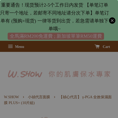
重要通告！现货预计2-5个工作日内发货 【单笔订单
只寄一个地址，若邮寄不同地址请分次下单】单笔订
单有 (预购+现货) 一律等货到出货，若急需请单独下
单哦~
全馬滿RM200免運費 ; 新加坡單筆RM50運費
Menu
Cart
›
›
W.SHOW
小禎代言面膜
【禎心代言】 γ-PGA 全效保濕面
膜 PLUS+ (10片組)