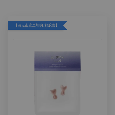
【请点击这里加购2颗胶囊】