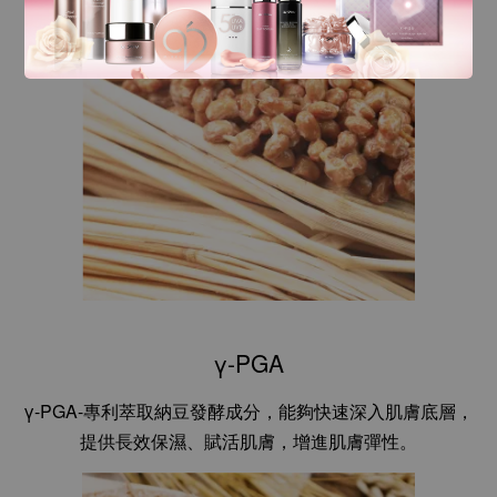
γ-PGA
γ-PGA-專利萃取納豆發酵成分，能夠快速深入肌膚底層，
提供長效保濕、賦活肌膚，增進肌膚彈性。