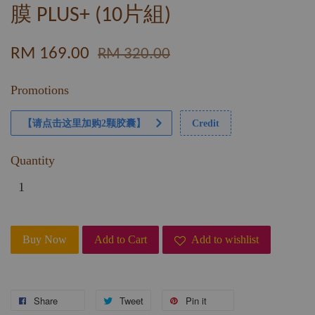
膜 PLUS+ (10片組)
RM 169.00
RM 320.00
Promotions
【请点击这里加购2颗胶囊】
Credit
Quantity
Buy Now
Add to Cart
Add to wishlist
Share
Tweet
Pin it