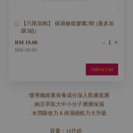
【只限加购】 保濕修復膠囊2顆 (最多加
購3組)
-
+
RM 19.00
RM 39.00
Add to Cart
．微導纖維素保養成分深入肌膚底層
．納豆萃取大中小分子層層保濕
．水潤吸收力＆保濕續航力大升級
容量：10片組