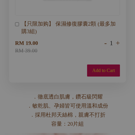
【只限加购】 保濕修復膠囊2顆 (最多加
購3組)
-
+
RM 19.00
RM 39.00
Add to Cart
．徹底透白肌膚，鑽石級閃耀
．敏乾肌、孕婦皆可使用溫和成份
．採用杜邦天絲棉，親膚不打折
容量：20片組