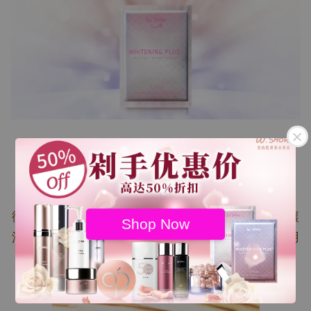
WHITENING PLUS+
改善肌膚缺水 維持肌膚透亮 有效直擊肌膚最底層，
徹底透白肌膚，鑽石級閃耀，從肌底抑制黑色素，讓
Shop Now
淨白更有感，敏乾肌、孕婦皆可使用溫和成份，採用
杜邦天絲棉，親膚不打折。