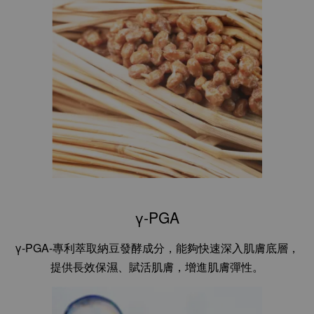
γ-PGA
γ-PGA-專利萃取納豆發酵成分，能夠快速深入肌膚底層，
提供長效保濕、賦活肌膚，增進肌膚彈性。