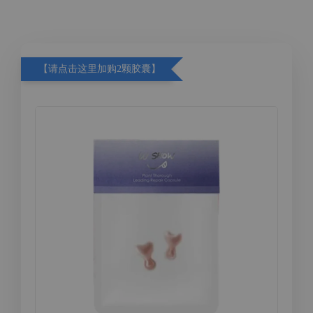
【请点击这里加购2颗胶囊】