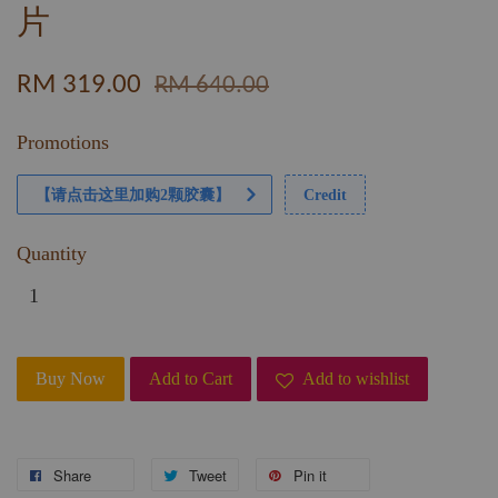
片
RM 319.00
RM 640.00
Promotions
【请点击这里加购2颗胶囊】
Credit
Quantity
Buy Now
Add to Cart
Add to wishlist
Share
Tweet
Pin it